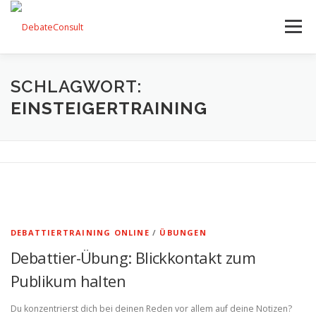
Zum
Inhalt
Menü
springen
UNSER ANGEBOT
STREITKULTUR-BLOG
SCHLAGWORT:
EINSTEIGERTRAINING
TEAM
KONTAKT
DEBATTIERTRAINING ONLINE
/
ÜBUNGEN
Debattier-Übung: Blickkontakt zum
Publikum halten
Du konzentrierst dich bei deinen Reden vor allem auf deine Notizen?