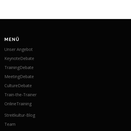
MENÜ
Unser Angebot
KeynoteDebate
TrainingDebate
MeetingDebate
CultureDebate
Train-the-Trainer
OnlineTraining
Streitkultur-Blog
Team