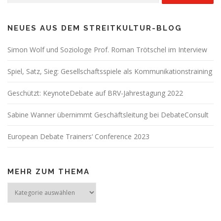
s
n
a
NEUES AUS DEM STREITKULTUR-BLOG
v
Simon Wolf und Soziologe Prof. Roman Trötschel im Interview
i
g
Spiel, Satz, Sieg: Gesellschaftsspiele als Kommunikationstraining
a
t
Geschützt: KeynoteDebate auf BRV-Jahrestagung 2022
i
Sabine Wanner übernimmt Geschäftsleitung bei DebateConsult
o
n
European Debate Trainers‘ Conference 2023
MEHR ZUM THEMA
Mehr
zum
Thema