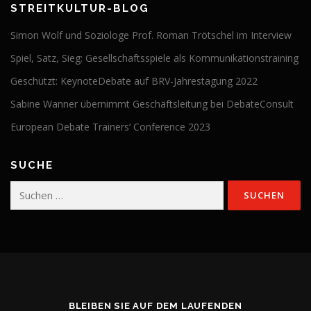
STREITKULTUR-BLOG
Simon Wolf und Soziologe Prof. Roman Trötschel im Interview
Spiel, Satz, Sieg: Gesellschaftsspiele als Kommunikationstraining
Geschützt: KeynoteDebate auf BRV-Jahrestagung 2022
Sabine Wanner übernimmt Geschäftsleitung bei DebateConsult
European Debate Trainers‘ Conference 2023
SUCHE
Suchen
nach:
BLEIBEN SIE AUF DEM LAUFENDEN