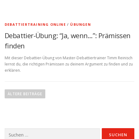
DEBATTIERTRAINING ONLINE
/
ÜBUNGEN
Debattier-Übung: “Ja, wenn…”: Prämissen
finden
Mit dieser Debattier-Übung von Master-Debattiertrainer Timm Reinisch
lernst du, die richtigen Prämissen zu deinem Argument zu finden und zu
erklären.
B
e
ÄLTERE BEITRÄGE
i
t
r
a
Suchen
g
nach: