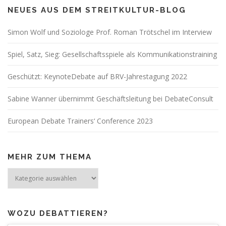
a
NEUES AUS DEM STREITKULTUR-BLOG
v
Simon Wolf und Soziologe Prof. Roman Trötschel im Interview
i
g
Spiel, Satz, Sieg: Gesellschaftsspiele als Kommunikationstraining
a
t
Geschützt: KeynoteDebate auf BRV-Jahrestagung 2022
i
Sabine Wanner übernimmt Geschäftsleitung bei DebateConsult
o
n
European Debate Trainers‘ Conference 2023
MEHR ZUM THEMA
Mehr
zum
Thema
WOZU DEBATTIEREN?