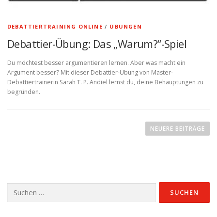
DEBATTIERTRAINING ONLINE
/
ÜBUNGEN
Debattier-Übung: Das „Warum?“-Spiel
Du möchtest besser argumentieren lernen. Aber was macht ein
Argument besser? Mit dieser Debattier-Übung von Master-
Debattiertrainerin Sarah T. P. Andiel lernst du, deine Behauptungen zu
begründen.
B
e
NEUERE BEITRÄGE
i
t
r
a
Suchen
g
nach:
s
n