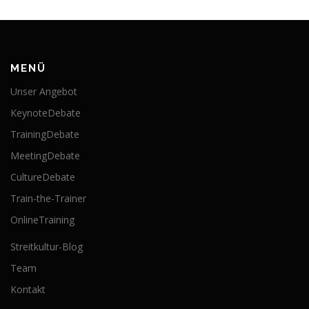
MENÜ
Unser Angebot
KeynoteDebate
TrainingDebate
MeetingDebate
CultureDebate
Train-the-Trainer
OnlineTraining
Streitkultur-Blog
Team
Kontakt