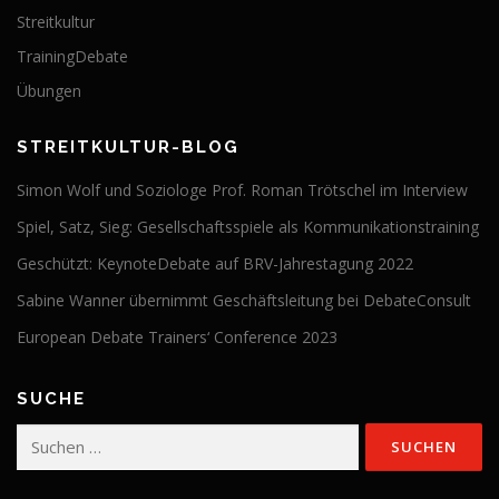
Streitkultur
TrainingDebate
Übungen
STREITKULTUR-BLOG
Simon Wolf und Soziologe Prof. Roman Trötschel im Interview
Spiel, Satz, Sieg: Gesellschaftsspiele als Kommunikationstraining
Geschützt: KeynoteDebate auf BRV-Jahrestagung 2022
Sabine Wanner übernimmt Geschäftsleitung bei DebateConsult
European Debate Trainers‘ Conference 2023
SUCHE
Suchen
nach: