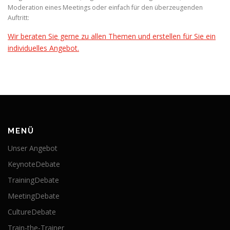
Moderation eines Meetings oder einfach für den überzeugenden
Auftritt:
Wir beraten Sie gerne zu allen Themen und erstellen für Sie ein
individuelles Angebot.
MENÜ
Unser Angebot
KeynoteDebate
TrainingDebate
MeetingDebate
CultureDebate
Train-the-Trainer