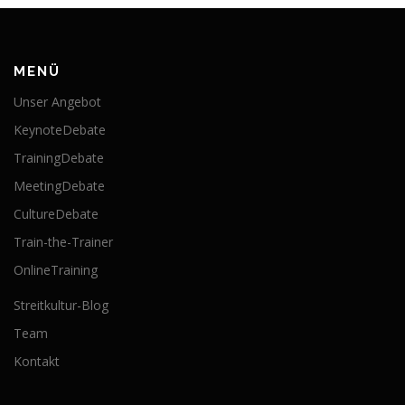
MENÜ
Unser Angebot
KeynoteDebate
TrainingDebate
MeetingDebate
CultureDebate
Train-the-Trainer
OnlineTraining
Streitkultur-Blog
Team
Kontakt