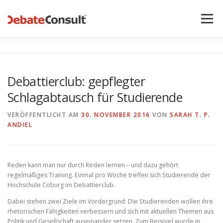
Zum
Inhalt
Menü
springen
UNSER ANGEBOT
STREITKULTUR-BLOG
Debattierclub: gepflegter
Schlagabtausch für Studierende
TEAM
KONTAKT
VERÖFFENTLICHT AM
30. NOVEMBER 2016
VON
SARAH T. P.
ANDIEL
Reden kann man nur durch Reden lernen – und dazu gehört
regelmäßiges Training. Einmal pro Woche treffen sich Studierende der
Hochschule Coburg im Debattierclub.
Dabei stehen zwei Ziele im Vordergrund: Die Studierenden wollen ihre
rhetorischen Fähigkeiten verbessern und sich mit aktuellen Themen aus
Politik und Gesellschaft auseinander setzen. Zum Beispiel wurde in