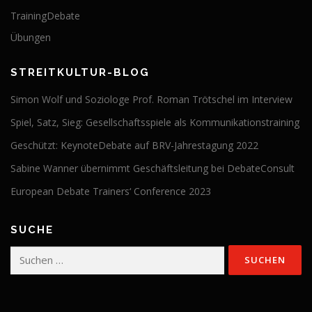
TrainingDebate
Übungen
STREITKULTUR-BLOG
Simon Wolf und Soziologe Prof. Roman Trötschel im Interview
Spiel, Satz, Sieg: Gesellschaftsspiele als Kommunikationstraining
Geschützt: KeynoteDebate auf BRV-Jahrestagung 2022
Sabine Wanner übernimmt Geschäftsleitung bei DebateConsult
European Debate Trainers‘ Conference 2023
SUCHE
Suchen
nach: