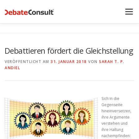
Zum
Inhalt
Menü
springen
UNSER ANGEBOT
STREITKULTUR-BLOG
Debattieren fördert die Gleichstellung
TEAM
KONTAKT
VERÖFFENTLICHT AM
31. JANUAR 2018
VON
SARAH T. P.
ANDIEL
Sich in die
Gegenseite
hineinversetzen,
ihre Argumente
verstehen und
ihre Haltung
nachempfinden: