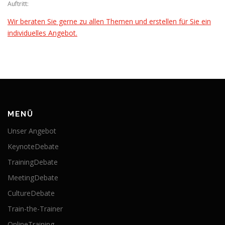
Auftritt:
Wir beraten Sie gerne zu allen Themen und erstellen für Sie ein
individuelles Angebot.
MENÜ
Unser Angebot
KeynoteDebate
TrainingDebate
MeetingDebate
CultureDebate
Train-the-Trainer
OnlineTraining