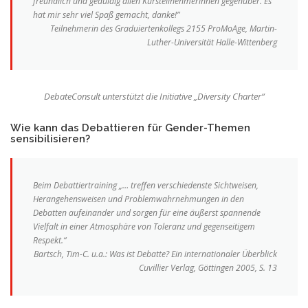
freundlich und geduldig allen Kursteilnehmerinnen gegenüber. Es
hat mir sehr viel Spaß gemacht, danke!”
Teilnehmerin des Graduiertenkollegs 2155 ProMoAge, Martin-
Luther-Universität Halle-Wittenberg
DebateConsult unterstützt die Initiative „Diversity Charter“
Wie kann das Debattieren für Gender-Themen
sensibilisieren?
Beim Debattiertraining „… treffen verschiedenste Sichtweisen,
Herangehensweisen und Problemwahrnehmungen in den
Debatten aufeinander und sorgen für eine äußerst spannende
Vielfalt in einer Atmosphäre von Toleranz und gegenseitigem
Respekt.“
Bartsch, Tim-C. u.a.: Was ist Debatte? Ein internationaler Überblick
Cuvillier Verlag, Göttingen 2005, S. 13