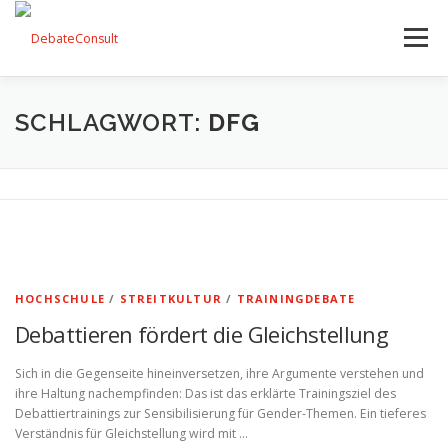
Zum
Inhalt
Menü
springen
UNSER ANGEBOT
STREITKULTUR-BLOG
SCHLAGWORT:
DFG
TEAM
KONTAKT
HOCHSCHULE
/
STREITKULTUR
/
TRAININGDEBATE
Debattieren fördert die Gleichstellung
Sich in die Gegenseite hineinversetzen, ihre Argumente verstehen und
ihre Haltung nachempfinden: Das ist das erklärte Trainingsziel des
Debattiertrainings zur Sensibilisierung für Gender-Themen. Ein tieferes
Verständnis für Gleichstellung wird mit …