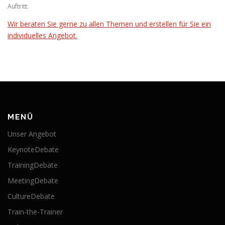
Auftritt:
Wir beraten Sie gerne zu allen Themen und erstellen für Sie ein
individuelles Angebot.
MENÜ
Unser Angebot
KeynoteDebate
TrainingDebate
MeetingDebate
CultureDebate
Train-the-Trainer