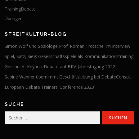
TrainingDebate
Übungen
STREITKULTUR-BLOG
Simon Wolf und Soziologe Prof. Roman Trötschel im Interview
Spiel, Satz, Sieg: Gesellschaftsspiele als Kommunikationstraining
Geschützt: KeynoteDebate auf BRV-Jahrestagung 2022
Sabine Wanner übernimmt Geschäftsleitung bei DebateConsult
European Debate Trainers‘ Conference 2023
SUCHE
Suchen
nach: