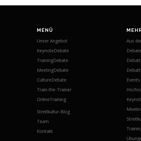
MENÜ
MEH
Unser Angebot
Aus der
KeynoteDebate
Debate
TrainingDebate
Debatt
MeetingDebate
Debatti
CultureDebate
Events
Train-the-Trainer
Hochsc
OnlineTraining
Keyno
Meeti
Streitkultur-Blog
Streitk
Team
Traini
Kontakt
Übung