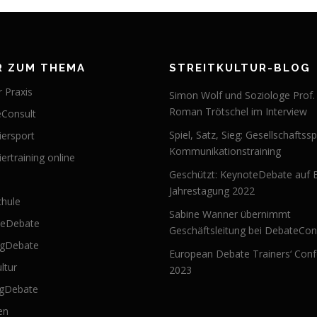
R ZUM THEMA
STREITKULTUR-BLOG
 Praxis
Simon Wolf und Soziologe Prof.
Roman Trötschel im Interview
Consult
Spiel, Satz, Sieg: Gesellschaftssp
iersport
Kommunikationstraining
ertraining online
Geschützt: KeynoteDebate auf 
Jahrestagung 2022
hule
Sabine Wanner übernimmt
teDebate
Geschäftsleitung bei DebateCon
ngDebate
European Debate Trainers‘ Con
ultur
2023
ngDebate
en