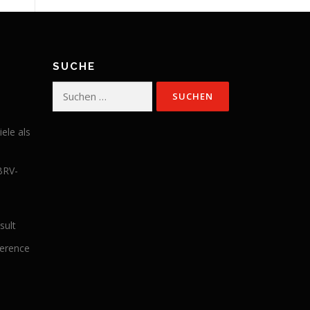
SUCHE
Suchen
nach:
iele als
BRV-
sult
ference