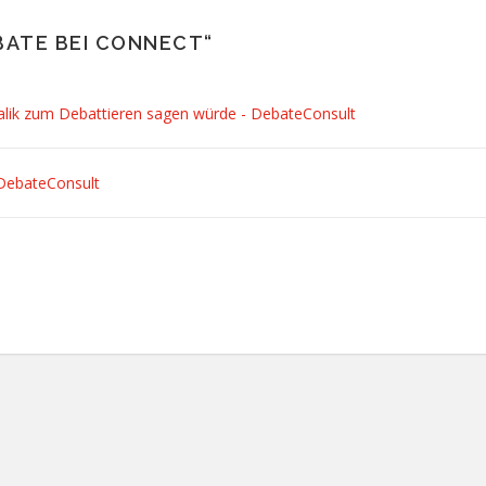
ATE BEI CONNECT
“
lik zum Debattieren sagen würde - DebateConsult
DebateConsult