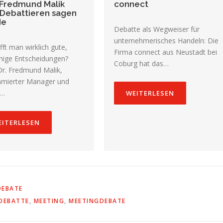
Fredmund Malik
connect
Debattieren sagen
de
Debatte als Wegweiser für
unternehmerisches Handeln: Die
ifft man wirklich gute,
Firma connect aus Neustadt bei
ähige Entscheidungen?
Coburg hat das…
Dr. Fredmund Malik,
mierter Manager und
,…
WEITERLESEN
EITERLESEN
DEBATE
DEBATTE
,
MEETING
,
MEETINGDEBATE