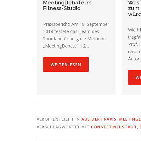
MeetingDebate im
Was 
Fitness-Studio
zum 
wür
Praxisbericht: Am 18. September
Wie tr
2018 testete das Team des
tragf
Sportland Coburg die Methode
Prof. 
„MeetingDebate“. 12…
renom
Autor
WEITERLESEN
W
VERÖFFENTLICHT IN
AUS DER PRAXIS
,
MEETING
VERSCHLAGWORTET MIT
CONNECT.NEUSTADT
,