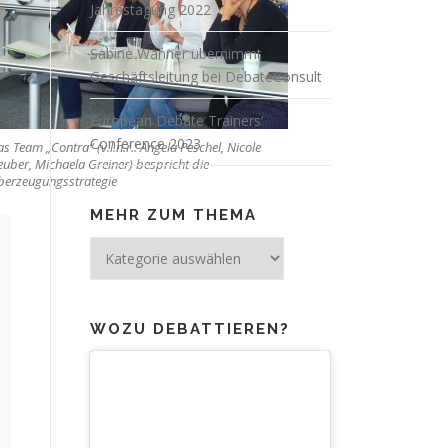
Jahrestagung 2022
Sabine Wanner übernimmt
Geschäftsleitung bei DebateConsult
European Debate Trainers‘
Conference 2023
s Team „Contra“ (v.l.n.r.: Angela Peschel, Nicole
uber, Michaela Greiner) bespricht die
berzeugungsstrategie
MEHR ZUM THEMA
Mehr
zum
Thema
WOZU DEBATTIEREN?