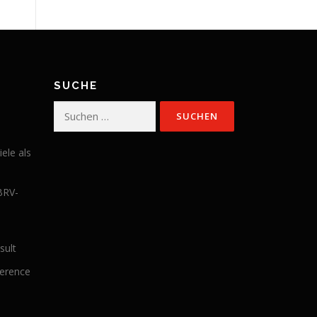
SUCHE
Suchen
nach:
iele als
BRV-
sult
ference