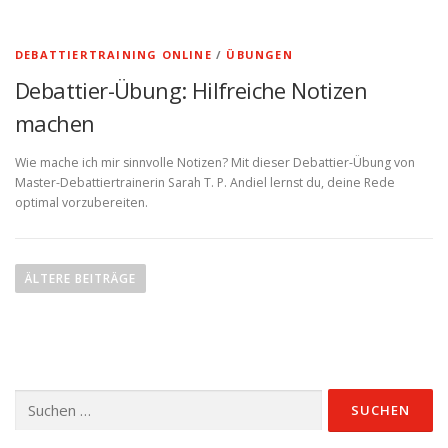
DEBATTIERTRAINING ONLINE
/
ÜBUNGEN
Debattier-Übung: Hilfreiche Notizen
machen
Wie mache ich mir sinnvolle Notizen? Mit dieser Debattier-Übung von
Master-Debattiertrainerin Sarah T. P. Andiel lernst du, deine Rede
optimal vorzubereiten.
B
e
ÄLTERE BEITRÄGE
i
t
r
a
Suchen
g
nach:
s