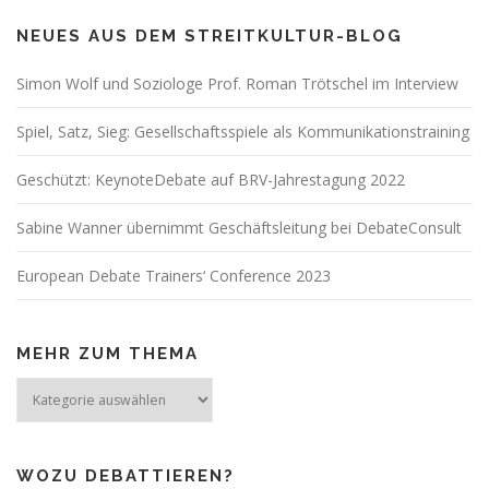
n
a
NEUES AUS DEM STREITKULTUR-BLOG
v
Simon Wolf und Soziologe Prof. Roman Trötschel im Interview
i
g
Spiel, Satz, Sieg: Gesellschaftsspiele als Kommunikationstraining
a
t
Geschützt: KeynoteDebate auf BRV-Jahrestagung 2022
i
Sabine Wanner übernimmt Geschäftsleitung bei DebateConsult
o
n
European Debate Trainers‘ Conference 2023
MEHR ZUM THEMA
Mehr
zum
Thema
WOZU DEBATTIEREN?