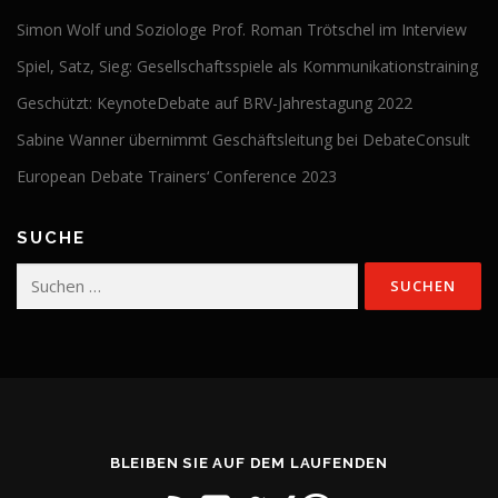
Simon Wolf und Soziologe Prof. Roman Trötschel im Interview
Spiel, Satz, Sieg: Gesellschaftsspiele als Kommunikationstraining
Geschützt: KeynoteDebate auf BRV-Jahrestagung 2022
Sabine Wanner übernimmt Geschäftsleitung bei DebateConsult
European Debate Trainers‘ Conference 2023
SUCHE
Suchen
nach:
BLEIBEN SIE AUF DEM LAUFENDEN