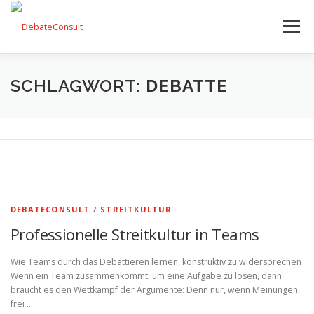
Zum
Inhalt
Menü
springen
UNSER ANGEBOT
STREITKULTUR-BLOG
SCHLAGWORT:
DEBATTE
TEAM
KONTAKT
DEBATECONSULT
/
STREITKULTUR
Professionelle Streitkultur in Teams
Wie Teams durch das Debattieren lernen, konstruktiv zu widersprechen
Wenn ein Team zusammenkommt, um eine Aufgabe zu lösen, dann
braucht es den Wettkampf der Argumente: Denn nur, wenn Meinungen
frei …