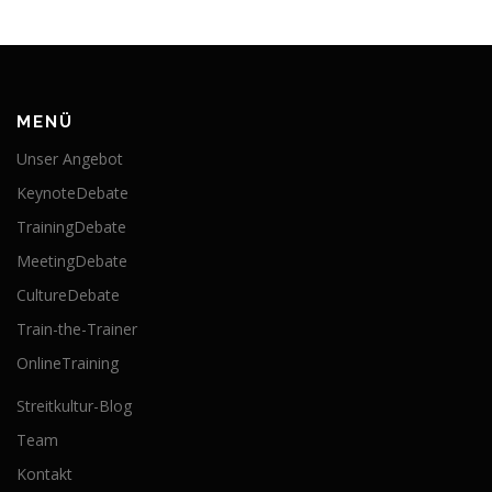
MENÜ
Unser Angebot
KeynoteDebate
TrainingDebate
MeetingDebate
CultureDebate
Train-the-Trainer
OnlineTraining
Streitkultur-Blog
Team
Kontakt