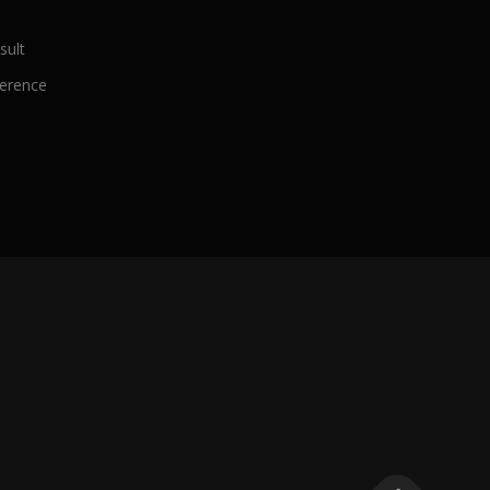
sult
ference