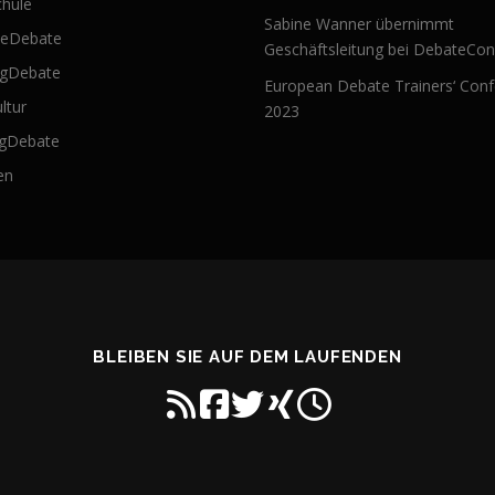
hule
Sabine Wanner übernimmt
teDebate
Geschäftsleitung bei DebateCon
ngDebate
European Debate Trainers‘ Con
ultur
2023
ngDebate
en
BLEIBEN SIE AUF DEM LAUFENDEN