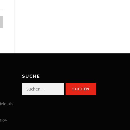
SUCHE
Suchen
nach:
iele als
BRV-