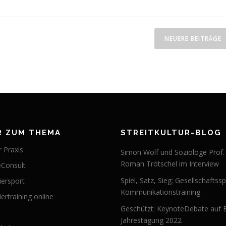
NEUERE BEITRÄGE
R ZUM THEMA
STREITKULTUR-BLOG
 Praxis
Simon Wolf und Soziologe Prof.
Roman Trötschel im Interview
Consult
Spiel, Satz, Sieg: Gesellschaftssp
iersport
Kommunikationstraining
ertraining online
Geschützt: KeynoteDebate auf 
Jahrestagung 2022