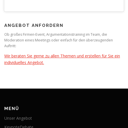
ANGEBOT ANFORDERN
Ob großes Firmen-Event, Argumentationstraining im Team, die
Moderation eines Meetings oder einfach für den überzeugenden
Auftritt:
Wir beraten Sie gerne zu allen Themen und erstellen für Sie ein
individuelles Angebot.
MENÜ
Unser Angebot
KeynoteDebate