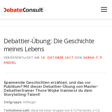
Zum
Inhalt
Menü
springen
UNSER ANGEBOT
STREITKULTUR-BLOG
Debattier-Übung: Die Geschichte
meines Lebens
TEAM
KONTAKT
VERÖFFENTLICHT AM
10. OKTOBER 2017
VON
SARAH T. P.
ANDIEL
Spannende Geschichten erzählen, und das vor
Publikum? Mit dieser Debattier-Übung von Master-
Debattiertrainer Thore Wojke trainierst du dein
Storytelling-Talent!
Zielgruppe
: Anfänger
Teilnehmerzahl
: ideal mit einer Gruppe von 6-12 Personen. (>12: