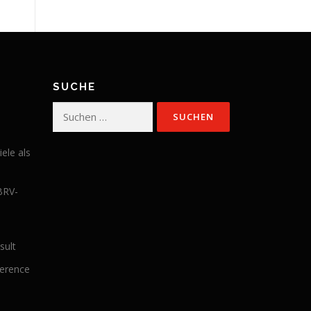
SUCHE
Suchen
nach:
iele als
BRV-
sult
ference