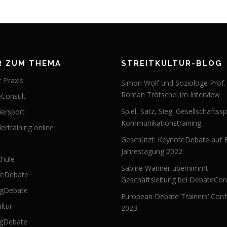
R ZUM THEMA
STREITKULTUR-BLOG
 Praxis
Simon Wolf und Soziologe Prof.
Roman Trötschel im Interview
Consult
Spiel, Satz, Sieg: Gesellschaftssp
iersport
Kommunikationstraining
ertraining online
Geschützt: KeynoteDebate auf 
Jahrestagung 2022
hule
Sabine Wanner übernimmt
teDebate
Geschäftsleitung bei DebateCon
ngDebate
European Debate Trainers‘ Con
ultur
2023
ngDebate