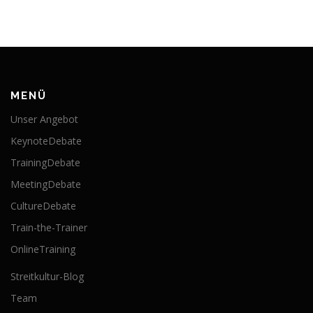
MENÜ
Unser Angebot
KeynoteDebate
TrainingDebate
MeetingDebate
CultureDebate
Train-the-Trainer
OnlineTraining
Streitkultur-Blog
Team