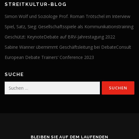
STREITKULTUR-BLOG
Simon Wolf und Soziologe Prof. Roman Trötschel im Interview
Spiel, Satz, Sieg: Gesellschaftsspiele als Kommunikationstraining
Geschützt: KeynoteDebate auf BRV-Jahrestagung 2022
Sabine Wanner übernimmt Geschäftsleitung bei DebateConsult
European Debate Trainers‘ Conference 2023
SUCHE
Suchen
nach:
BLEIBEN SIE AUF DEM LAUFENDEN