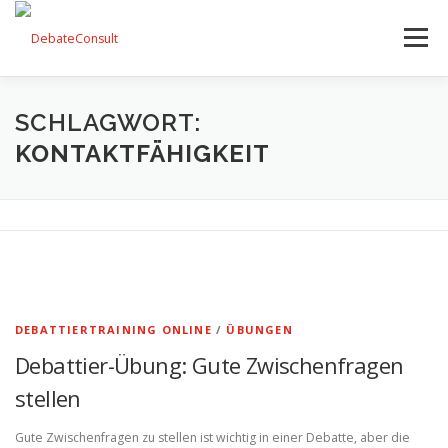
Zum
Inhalt
Menü
springen
UNSER ANGEBOT
STREITKULTUR-BLOG
SCHLAGWORT:
KONTAKTFÄHIGKEIT
TEAM
KONTAKT
DEBATTIERTRAINING ONLINE
/
ÜBUNGEN
Debattier-Übung: Gute Zwischenfragen
stellen
Gute Zwischenfragen zu stellen ist wichtig in einer Debatte, aber die