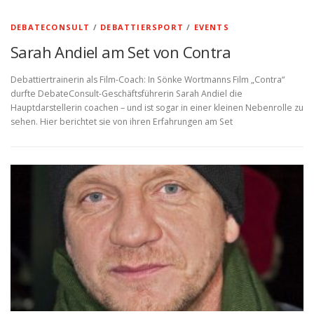
DEBATECONSULT
/
DEBATTIERSPORT
/
EVENTS
Sarah Andiel am Set von Contra
Debattiertrainerin als Film-Coach: In Sönke Wortmanns Film „Contra“
durfte DebateConsult-Geschäftsführerin Sarah Andiel die
Hauptdarstellerin coachen – und ist sogar in einer kleinen Nebenrolle zu
sehen. Hier berichtet sie von ihren Erfahrungen am Set