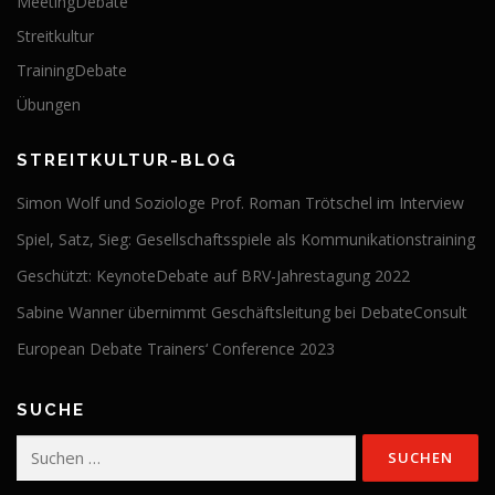
MeetingDebate
Streitkultur
TrainingDebate
Übungen
STREITKULTUR-BLOG
Simon Wolf und Soziologe Prof. Roman Trötschel im Interview
Spiel, Satz, Sieg: Gesellschaftsspiele als Kommunikationstraining
Geschützt: KeynoteDebate auf BRV-Jahrestagung 2022
Sabine Wanner übernimmt Geschäftsleitung bei DebateConsult
European Debate Trainers‘ Conference 2023
SUCHE
Suchen
nach: