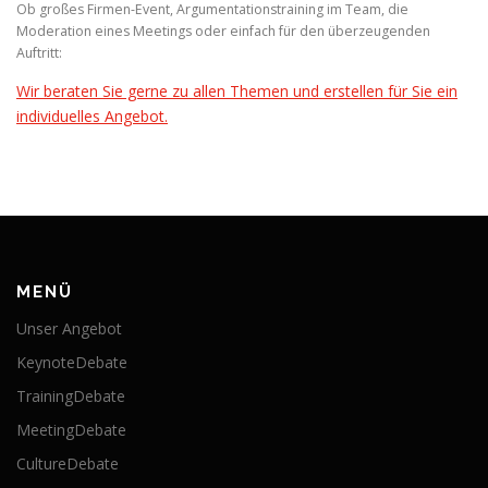
Ob großes Firmen-Event, Argumentationstraining im Team, die
Moderation eines Meetings oder einfach für den überzeugenden
Auftritt:
Wir beraten Sie gerne zu allen Themen und erstellen für Sie ein
individuelles Angebot.
MENÜ
Unser Angebot
KeynoteDebate
TrainingDebate
MeetingDebate
CultureDebate