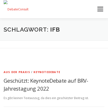
Zum
Inhalt
Menü
springen
UNSER ANGEBOT
STREITKULTUR-BLOG
SCHLAGWORT:
IFB
TEAM
KONTAKT
AUS DER PRAXIS
/
KEYNOTEDEBATE
Geschützt: KeynoteDebate auf BRV-
Jahrestagung 2022
Es gibt keinen Textauszug, da dies ein geschützter Beitrag ist.