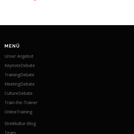
MENÜ
Unser Angebot
KeynoteDebate
TrainingDebate
MeetingDebate
CultureDebate
Train-the-Trainer
OnlineTraining
Streitkultur-Blog
Team