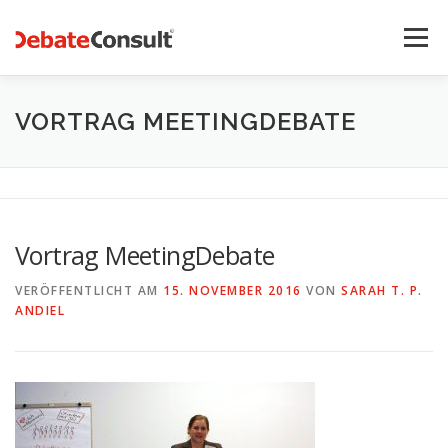
Zum
Inhalt
Menü
springen
UNSER ANGEBOT
STREITKULTUR-BLOG
VORTRAG MEETINGDEBATE
TEAM
KONTAKT
Vortrag MeetingDebate
VERÖFFENTLICHT AM
15. NOVEMBER 2016
VON
SARAH T. P.
ANDIEL