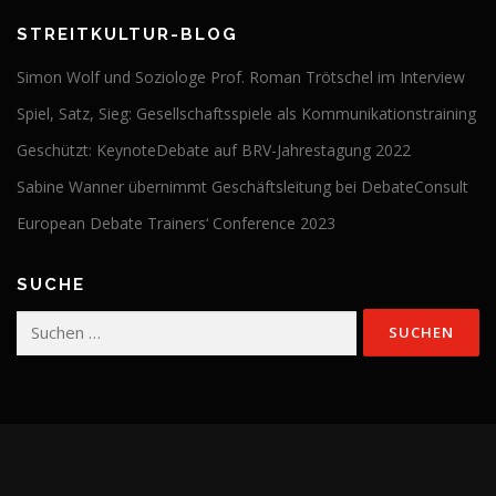
STREITKULTUR-BLOG
Simon Wolf und Soziologe Prof. Roman Trötschel im Interview
Spiel, Satz, Sieg: Gesellschaftsspiele als Kommunikationstraining
Geschützt: KeynoteDebate auf BRV-Jahrestagung 2022
Sabine Wanner übernimmt Geschäftsleitung bei DebateConsult
European Debate Trainers‘ Conference 2023
SUCHE
Suchen
nach: