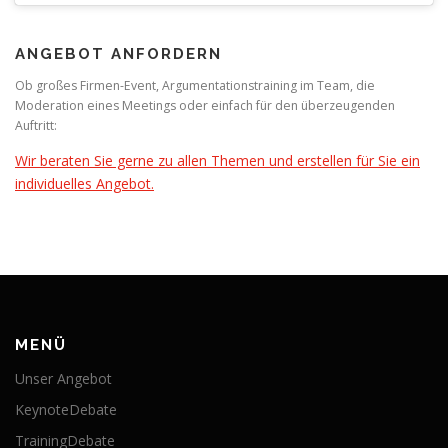
ANGEBOT ANFORDERN
Ob großes Firmen-Event, Argumentationstraining im Team, die
Moderation eines Meetings oder einfach für den überzeugenden
Auftritt:
Wir beraten Sie gerne zu allen Themen und erstellen für Sie ein
individuelles Angebot.
MENÜ
Unser Angebot
KeynoteDebate
TrainingDebate