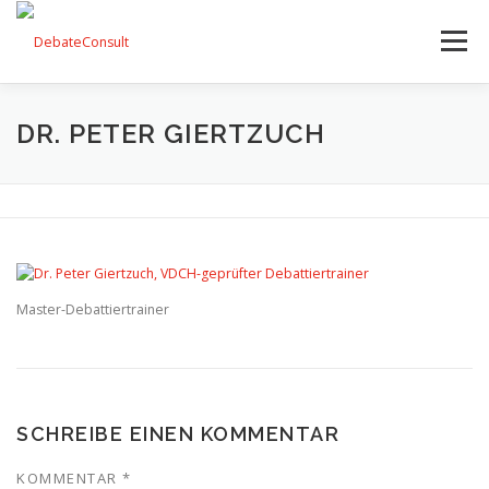
Zum
Inhalt
Menü
springen
UNSER ANGEBOT
STREITKULTUR-BLOG
DR. PETER GIERTZUCH
TEAM
KONTAKT
Master-Debattiertrainer
SCHREIBE EINEN KOMMENTAR
KOMMENTAR
*