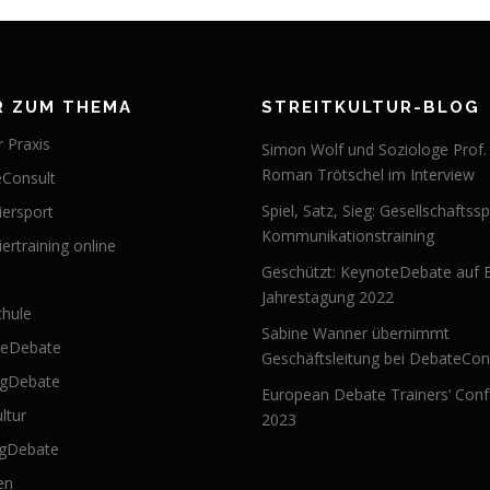
R ZUM THEMA
STREITKULTUR-BLOG
 Praxis
Simon Wolf und Soziologe Prof.
Roman Trötschel im Interview
Consult
Spiel, Satz, Sieg: Gesellschaftssp
iersport
Kommunikationstraining
ertraining online
Geschützt: KeynoteDebate auf 
Jahrestagung 2022
hule
Sabine Wanner übernimmt
teDebate
Geschäftsleitung bei DebateCon
ngDebate
European Debate Trainers‘ Con
ultur
2023
ngDebate
en