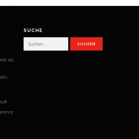
SUCHE
Suchen
nach:
iele als
BRV-
sult
ference