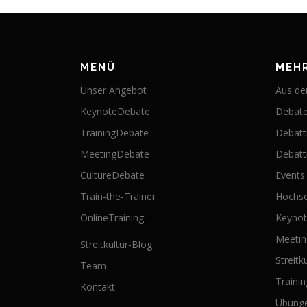
MENÜ
MEH
Unser Angebot
Aus der
KeynoteDebate
Debate
TrainingDebate
Debatt
MeetingDebate
Debatti
CultureDebate
Events
Train-the-Trainer
Hochsc
OnlineTraining
Keyno
Meeti
Streitkultur-Blog
Streitk
Team
Traini
Kontakt
Übung