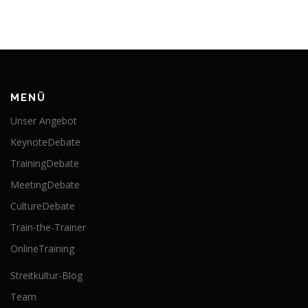
MENÜ
Unser Angebot
KeynoteDebate
TrainingDebate
MeetingDebate
CultureDebate
Train-the-Trainer
OnlineTraining
Streitkultur-Blog
Team