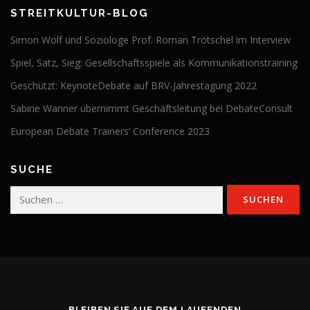
STREITKULTUR-BLOG
Simon Wolf und Soziologe Prof. Roman Trötschel im Interview
Spiel, Satz, Sieg: Gesellschaftsspiele als Kommunikationstraining
Geschützt: KeynoteDebate auf BRV-Jahrestagung 2022
Sabine Wanner übernimmt Geschäftsleitung bei DebateConsult
European Debate Trainers‘ Conference 2023
SUCHE
Suchen
nach:
BLEIBEN SIE AUF DEM LAUFENDEN