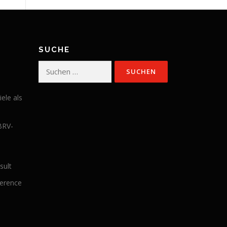
SUCHE
Suchen
nach:
iele als
BRV-
sult
ference