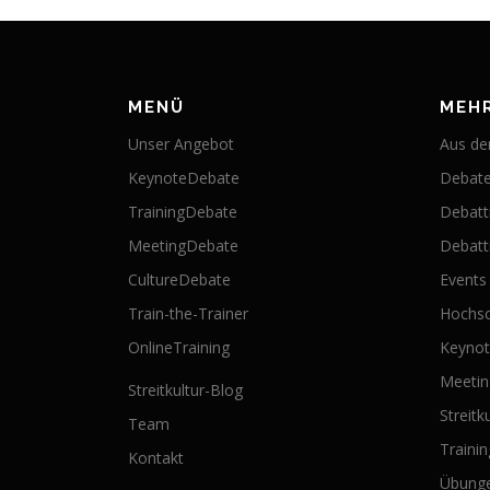
MENÜ
MEH
Unser Angebot
Aus der
KeynoteDebate
Debate
TrainingDebate
Debatt
MeetingDebate
Debatti
CultureDebate
Events
Train-the-Trainer
Hochsc
OnlineTraining
Keyno
Meeti
Streitkultur-Blog
Streitk
Team
Traini
Kontakt
Übung