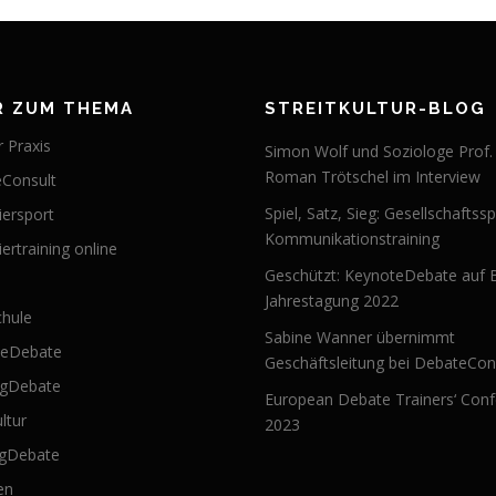
R ZUM THEMA
STREITKULTUR-BLOG
 Praxis
Simon Wolf und Soziologe Prof.
Roman Trötschel im Interview
Consult
Spiel, Satz, Sieg: Gesellschaftssp
iersport
Kommunikationstraining
ertraining online
Geschützt: KeynoteDebate auf 
Jahrestagung 2022
hule
Sabine Wanner übernimmt
teDebate
Geschäftsleitung bei DebateCon
ngDebate
European Debate Trainers‘ Con
ultur
2023
ngDebate
en