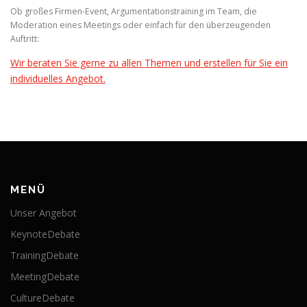
Ob großes Firmen-Event, Argumentationstraining im Team, die
Moderation eines Meetings oder einfach für den überzeugenden
Auftritt:
Wir beraten Sie gerne zu allen Themen und erstellen für Sie ein
individuelles Angebot.
MENÜ
Unser Angebot
KeynoteDebate
TrainingDebate
MeetingDebate
CultureDebate