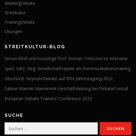
MeetingDebate
Streitkultur
TrainingDebate
Übungen
STREITKULTUR-BLOG
Simon Wolf und Soziologe Prof. Roman Trötschel im Interview
Spiel, Satz, Sieg: Gesellschaftsspiele als Kommunikationstraining
Geschützt: KeynoteDebate auf BRV-Jahrestagung 2022
Sabine Wanner übernimmt Geschäftsleitung bei DebateConsult
European Debate Trainers‘ Conference 2023
SUCHE
Suchen
nach: