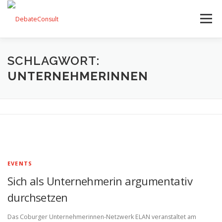
Zum
Inhalt
Menü
springen
UNSER ANGEBOT
STREITKULTUR-BLOG
SCHLAGWORT:
UNTERNEHMERINNEN
TEAM
KONTAKT
EVENTS
Sich als Unternehmerin argumentativ
durchsetzen
Das Coburger Unternehmerinnen-Netzwerk ELAN veranstaltet am