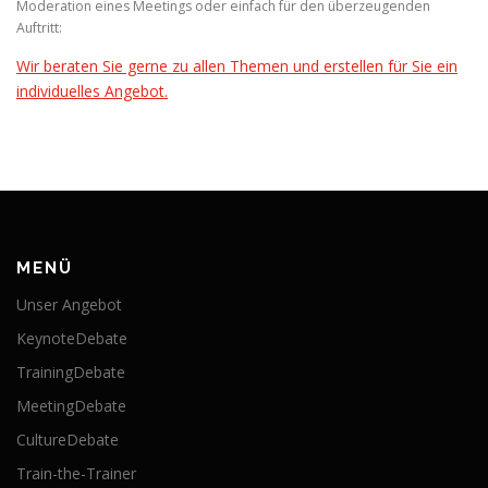
Moderation eines Meetings oder einfach für den überzeugenden
Auftritt:
Wir beraten Sie gerne zu allen Themen und erstellen für Sie ein
individuelles Angebot.
MENÜ
Unser Angebot
KeynoteDebate
TrainingDebate
MeetingDebate
CultureDebate
Train-the-Trainer