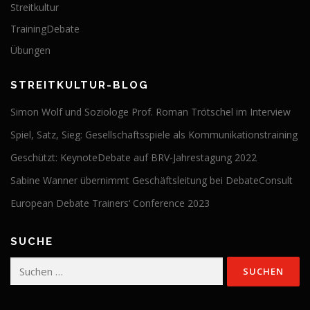
Streitkultur
TrainingDebate
Übungen
STREITKULTUR-BLOG
Simon Wolf und Soziologe Prof. Roman Trötschel im Interview
Spiel, Satz, Sieg: Gesellschaftsspiele als Kommunikationstraining
Geschützt: KeynoteDebate auf BRV-Jahrestagung 2022
Sabine Wanner übernimmt Geschäftsleitung bei DebateConsult
European Debate Trainers‘ Conference 2023
SUCHE
Suchen
nach: