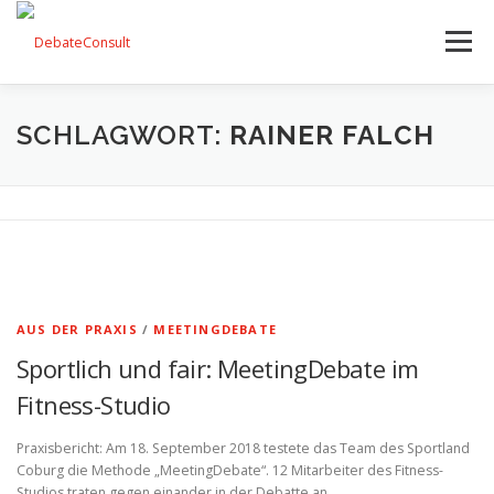
Zum
Inhalt
Menü
springen
UNSER ANGEBOT
STREITKULTUR-BLOG
SCHLAGWORT:
RAINER FALCH
TEAM
KONTAKT
AUS DER PRAXIS
/
MEETINGDEBATE
Sportlich und fair: MeetingDebate im
Fitness-Studio
Praxisbericht: Am 18. September 2018 testete das Team des Sportland
Coburg die Methode „MeetingDebate“. 12 Mitarbeiter des Fitness-
Studios traten gegen einander in der Debatte an.