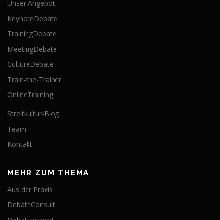
Unser Angebot
KeynoteDebate
TrainingDebate
MeetingDebate
CultureDebate
Train-the-Trainer
OnlineTraining
Streitkultur-Blog
Team
Kontakt
MEHR ZUM THEMA
Aus der Praxis
DebateConsult
Debattiersport