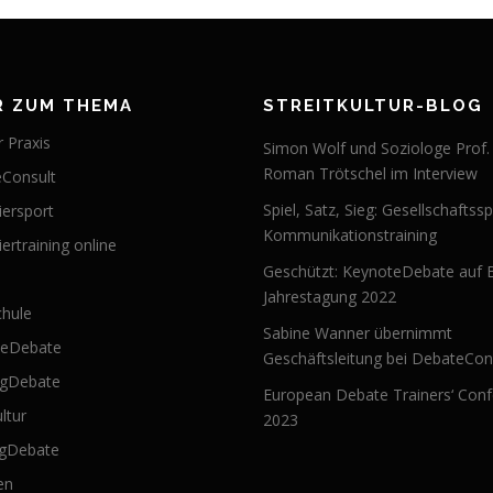
R ZUM THEMA
STREITKULTUR-BLOG
 Praxis
Simon Wolf und Soziologe Prof.
Roman Trötschel im Interview
Consult
Spiel, Satz, Sieg: Gesellschaftssp
iersport
Kommunikationstraining
ertraining online
Geschützt: KeynoteDebate auf 
Jahrestagung 2022
hule
Sabine Wanner übernimmt
teDebate
Geschäftsleitung bei DebateCon
ngDebate
European Debate Trainers‘ Con
ultur
2023
ngDebate
en