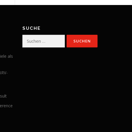
SUCHE
Suchen
nach:
iele als
BRV-
sult
ference