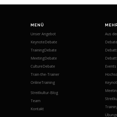
MENÜ
MEH
Unser Angebot
Aus der
KeynoteDebate
Debate
TrainingDebate
Debatt
MeetingDebate
Debatti
CultureDebate
Events
Train-the-Trainer
Hochsc
OnlineTraining
Keyno
Meeti
Streitkultur-Blog
Streitk
Team
Traini
Kontakt
Übung