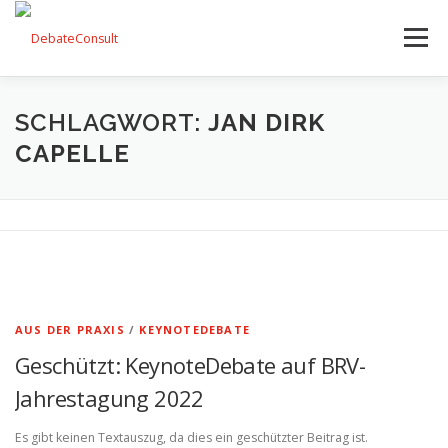
Zum
Inhalt
Menü
springen
UNSER ANGEBOT
STREITKULTUR-BLOG
SCHLAGWORT:
JAN DIRK
CAPELLE
TEAM
KONTAKT
AUS DER PRAXIS
/
KEYNOTEDEBATE
Geschützt: KeynoteDebate auf BRV-
Jahrestagung 2022
Es gibt keinen Textauszug, da dies ein geschützter Beitrag ist.