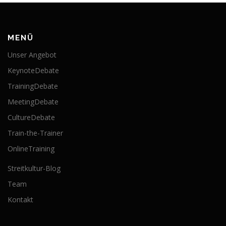
MENÜ
Unser Angebot
KeynoteDebate
TrainingDebate
MeetingDebate
CultureDebate
Train-the-Trainer
OnlineTraining
Streitkultur-Blog
Team
Kontakt