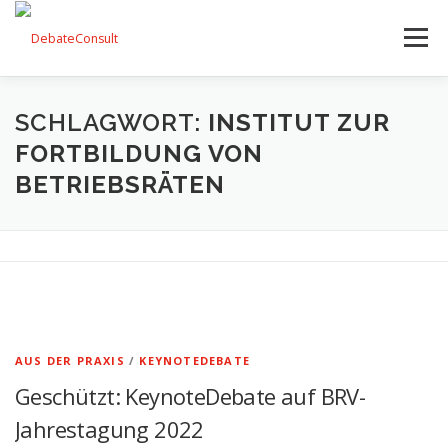
Zum
Inhalt
Menü
springen
UNSER ANGEBOT
STREITKULTUR-BLOG
SCHLAGWORT:
INSTITUT ZUR
FORTBILDUNG VON
BETRIEBSRÄTEN
TEAM
KONTAKT
AUS DER PRAXIS
/
KEYNOTEDEBATE
Geschützt: KeynoteDebate auf BRV-
Jahrestagung 2022