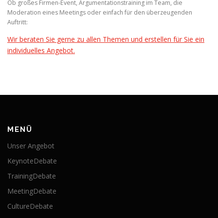
Ob großes Firmen-Event, Argumentationstraining im Team, die
Moderation eines Meetings oder einfach für den überzeugenden
Auftritt:
Wir beraten Sie gerne zu allen Themen und erstellen für Sie ein
individuelles Angebot.
MENÜ
Unser Angebot
KeynoteDebate
TrainingDebate
MeetingDebate
CultureDebate