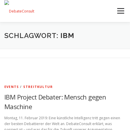
Zum
Inhalt
Menü
springen
UNSER ANGEBOT
STREITKULTUR-BLOG
SCHLAGWORT:
IBM
TEAM
KONTAKT
EVENTS
/
STREITKULTUR
IBM Project Debater: Mensch gegen
Maschine
Montag, 11. Februar 2019: Eine künstliche Intelligenz tritt gegen einen
der besten Debattierer der Welt an. DebateConsult erklärt, was
passiert ist – und was das für die Zukunft unserer Argumentation