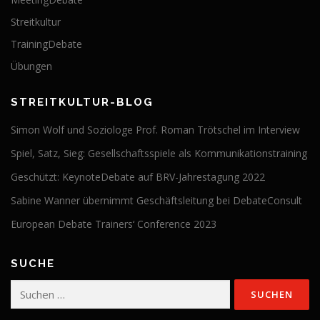
Streitkultur
TrainingDebate
Übungen
STREITKULTUR-BLOG
Simon Wolf und Soziologe Prof. Roman Trötschel im Interview
Spiel, Satz, Sieg: Gesellschaftsspiele als Kommunikationstraining
Geschützt: KeynoteDebate auf BRV-Jahrestagung 2022
Sabine Wanner übernimmt Geschäftsleitung bei DebateConsult
European Debate Trainers‘ Conference 2023
SUCHE
Suchen
nach: