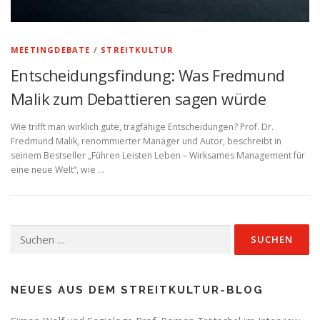
MEETINGDEBATE
/
STREITKULTUR
Entscheidungsfindung: Was Fredmund
Malik zum Debattieren sagen würde
Wie trifft man wirklich gute, tragfähige Entscheidungen? Prof. Dr.
Fredmund Malik, renommierter Manager und Autor, beschreibt in
seinem Bestseller „Führen Leisten Leben – Wirksames Management für
eine neue Welt“, wie …
Suchen
nach:
NEUES AUS DEM STREITKULTUR-BLOG