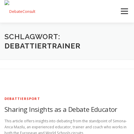
Zum
Inhalt
Menü
springen
UNSER ANGEBOT
STREITKULTUR-BLOG
SCHLAGWORT:
DEBATTIERTRAINER
TEAM
KONTAKT
DEBATTIERSPORT
Sharing Insights as a Debate Educator
This article offers insights into debating from the standpoint of Simona-
Anca Mazilu, an experienced educator, trainer and coach who works in
both the European and World Schools circuits