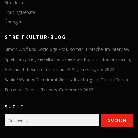
Streitkultur
TrainingDebate
Übungen
STREITKULTUR-BLOG
Simon Wolf und Soziologe Prof. Roman Trötschel im Interview
Spiel, Satz, Sieg: Gesellschaftsspiele als Kommunikationstraining
Geschützt: KeynoteDebate auf BRV-Jahrestagung 2022
Sabine Wanner übernimmt Geschäftsleitung bei DebateConsult
European Debate Trainers‘ Conference 2023
SUCHE
Suchen
nach: