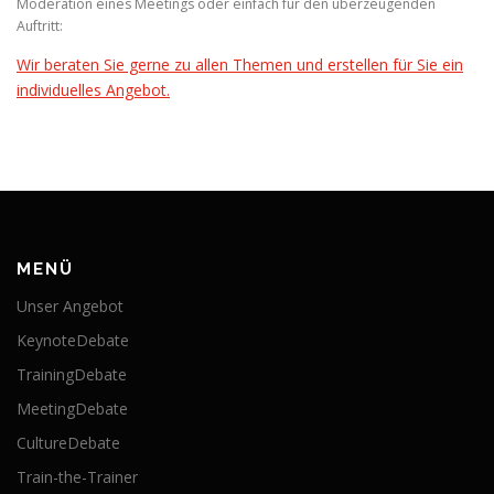
Moderation eines Meetings oder einfach für den überzeugenden
Auftritt:
Wir beraten Sie gerne zu allen Themen und erstellen für Sie ein
individuelles Angebot.
MENÜ
Unser Angebot
KeynoteDebate
TrainingDebate
MeetingDebate
CultureDebate
Train-the-Trainer