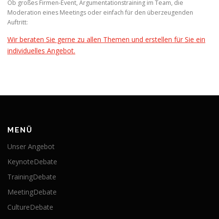
Ob großes Firmen-Event, Argumentationstraining im Team, die
Moderation eines Meetings oder einfach für den überzeugenden
Auftritt:
Wir beraten Sie gerne zu allen Themen und erstellen für Sie ein
individuelles Angebot.
MENÜ
Unser Angebot
KeynoteDebate
TrainingDebate
MeetingDebate
CultureDebate