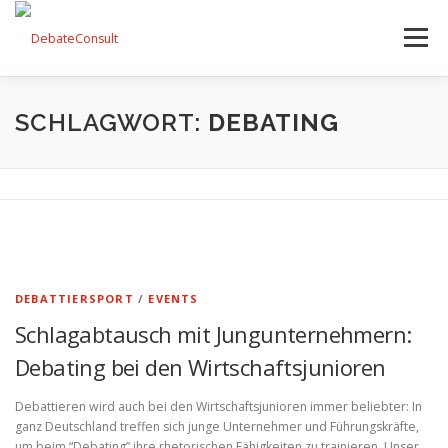
Zum
Inhalt
Menü
springen
UNSER ANGEBOT
STREITKULTUR-BLOG
SCHLAGWORT:
DEBATING
TEAM
KONTAKT
DEBATTIERSPORT
/
EVENTS
Schlagabtausch mit Jungunternehmern:
Debating bei den Wirtschaftsjunioren
Debattieren wird auch bei den Wirtschaftsjunioren immer beliebter: In
ganz Deutschland treffen sich junge Unternehmer und Führungskräfte,
um beim “Debating” ihre rhetorischen Fähigkeiten zu trainieren. Unser