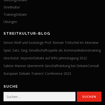
Streitkultur
TrainingDebate
Übungen
STREITKULTUR-BLOG
Simon Wolf und Soziologe Prof. Roman Trötschel im Interview
Spiel, Satz, Sieg: Gesellschaftsspiele als Kommunikationstraining
Geschützt: KeynoteDebate auf BRV-Jahrestagung 2022
Sabine Wanner übernimmt Geschäftsleitung bei DebateConsult
European Debate Trainers‘ Conference 2023
SUCHE
Suchen
nach: