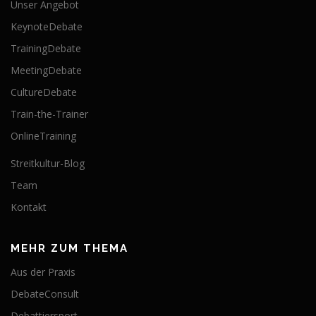
Unser Angebot
KeynoteDebate
TrainingDebate
MeetingDebate
CultureDebate
Train-the-Trainer
OnlineTraining
Streitkultur-Blog
Team
Kontakt
MEHR ZUM THEMA
Aus der Praxis
DebateConsult
Debattiersport