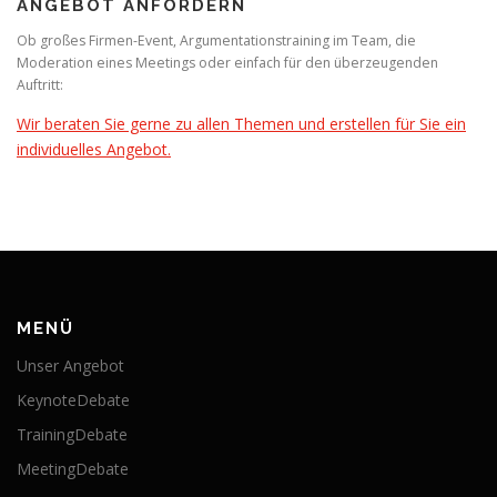
ANGEBOT ANFORDERN
Ob großes Firmen-Event, Argumentationstraining im Team, die
Moderation eines Meetings oder einfach für den überzeugenden
Auftritt:
Wir beraten Sie gerne zu allen Themen und erstellen für Sie ein
individuelles Angebot.
MENÜ
Unser Angebot
KeynoteDebate
TrainingDebate
MeetingDebate