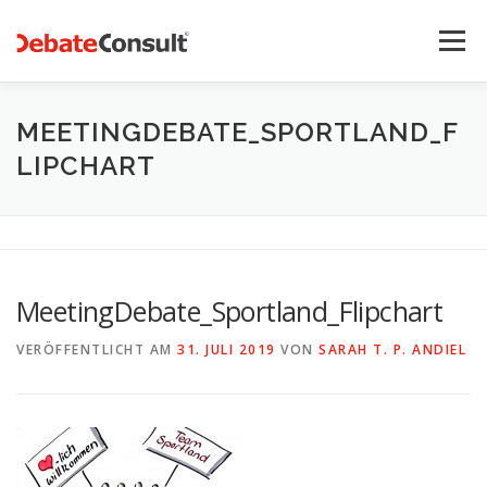
Zum
Inhalt
Menü
springen
UNSER ANGEBOT
STREITKULTUR-BLOG
MEETINGDEBATE_SPORTLAND_F
LIPCHART
TEAM
KONTAKT
MeetingDebate_Sportland_Flipchart
VERÖFFENTLICHT AM
31. JULI 2019
VON
SARAH T. P. ANDIEL