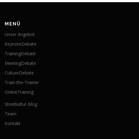
MENÜ
Unser Angebot
KeynoteDebate
TrainingDebate
MeetingDebate
CultureDebate
Train-the-Trainer
OnlineTraining
Streitkultur-Blog
Team
Kontakt