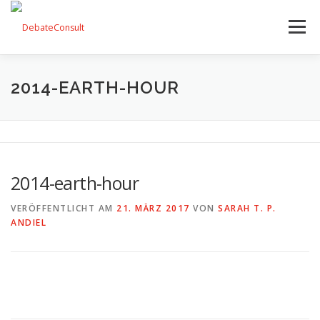
Zum
Inhalt
Menü
springen
UNSER ANGEBOT
STREITKULTUR-BLOG
2014-EARTH-HOUR
TEAM
KONTAKT
2014-earth-hour
VERÖFFENTLICHT AM
21. MÄRZ 2017
VON
SARAH T. P.
ANDIEL