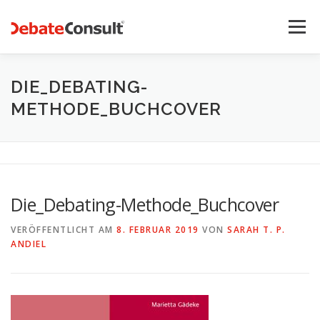
Zum
Inhalt
Menü
springen
UNSER ANGEBOT
STREITKULTUR-BLOG
DIE_DEBATING-
METHODE_BUCHCOVER
TEAM
KONTAKT
Die_Debating-Methode_Buchcover
VERÖFFENTLICHT AM
8. FEBRUAR 2019
VON
SARAH T. P.
ANDIEL