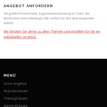
ANGEBOT ANFORDERN
Ob großes Firmen-Event, Argumentationstraining im Team, die
Moderation eines Meetings oder einfach für den überzeugenden
Auftritt:
Wir beraten Sie gerne zu allen Themen und erstellen für Sie ein
individuelles Angebot.
MENÜ
Unser Angebot
KeynoteDebate
TrainingDebate
MeetingDebate