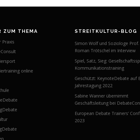
R ZUM THEMA
STREITKULTUR-BLOG
 Praxis
Simon Wolf und Soziologe Prof.
Roman Trötschel im Interview
Consult
Spiel, Satz, Sieg: Gesellschaftssp
iersport
Kommunikationstraining
ertraining online
Geschützt: KeynoteDebate auf 
Jahrestagung 2022
hule
Sabine Wanner übernimmt
teDebate
Geschäftsleitung bei DebateCon
ngDebate
European Debate Trainers‘ Con
ultur
2023
ngDebate
en