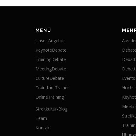
MENÜ
MEH
Unser Angebot
Aus der
KeynoteDebate
Debate
TrainingDebate
Debatt
MeetingDebate
Debatti
CultureDebate
Events
Train-the-Trainer
Hochsc
OnlineTraining
Keyno
Meeti
Streitkultur-Blog
Streitk
Team
Traini
Kontakt
Übung