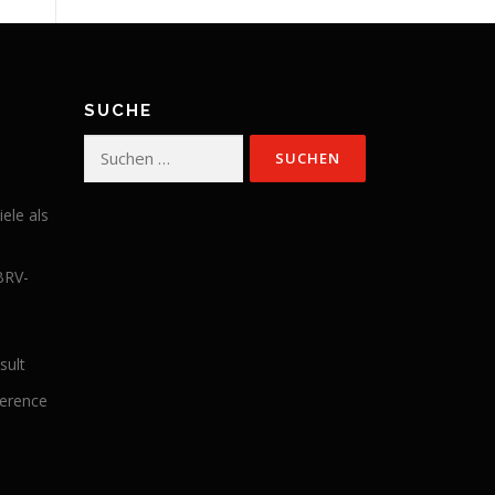
SUCHE
Suchen
nach:
iele als
BRV-
sult
ference