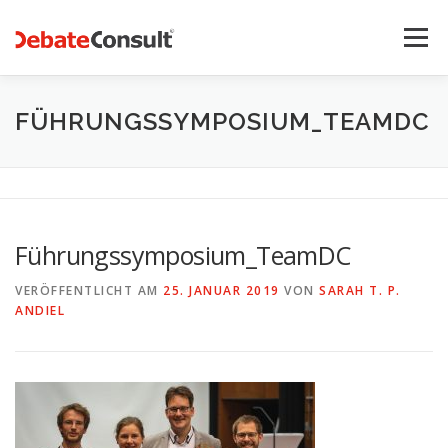
Zum
Inhalt
Menü
springen
UNSER ANGEBOT
STREITKULTUR-BLOG
FÜHRUNGSSYMPOSIUM_TEAMDC
TEAM
KONTAKT
Führungssymposium_TeamDC
VERÖFFENTLICHT AM
25. JANUAR 2019
VON
SARAH T. P.
ANDIEL