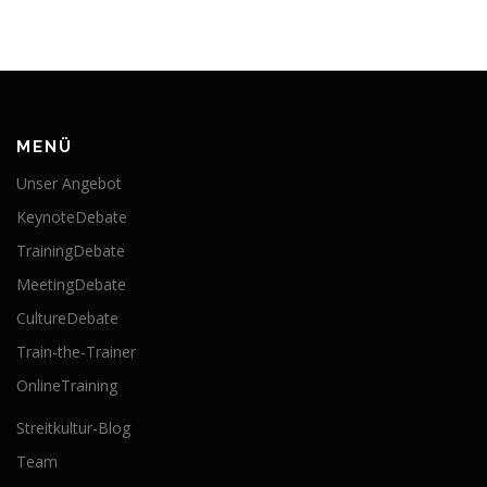
MENÜ
Unser Angebot
KeynoteDebate
TrainingDebate
MeetingDebate
CultureDebate
Train-the-Trainer
OnlineTraining
Streitkultur-Blog
Team