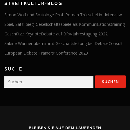
STREITKULTUR-BLOG
Simon Wolf und Soziologe Prof. Roman Trötschel im Interview
Spiel, Satz, Sieg: Gesellschaftsspiele als Kommunikationstraining
Geschützt: KeynoteDebate auf BRV-Jahrestagung 2022
Sabine Wanner übernimmt Geschäftsleitung bei DebateConsult
European Debate Trainers‘ Conference 2023
SUCHE
Suchen
nach:
BLEIBEN SIE AUF DEM LAUFENDEN