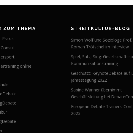
R ZUM THEMA
STREITKULTUR-BLOG
 Praxis
Simon Wolf und Soziologe Prof.
Roman Trötschel im Interview
Consult
Spiel, Satz, Sieg: Gesellschaftssp
iersport
Kommunikationstraining
ertraining online
Geschützt: KeynoteDebate auf 
Jahrestagung 2022
hule
Sabine Wanner übernimmt
teDebate
Geschäftsleitung bei DebateCon
ngDebate
European Debate Trainers‘ Con
ultur
2023
ngDebate
en