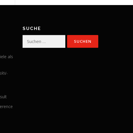
SUCHE
Suchen
nach:
iele als
BRV-
sult
ference