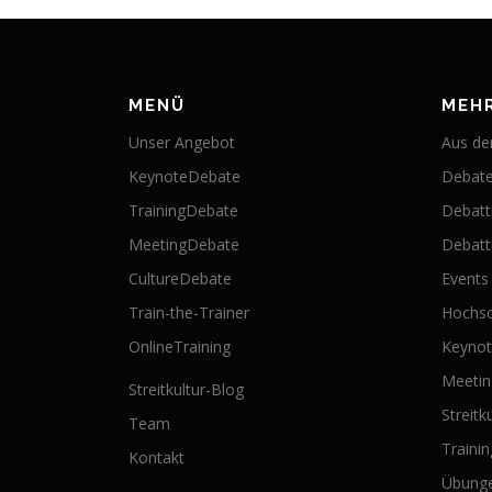
MENÜ
MEH
Unser Angebot
Aus der
KeynoteDebate
Debate
TrainingDebate
Debatt
MeetingDebate
Debatti
CultureDebate
Events
Train-the-Trainer
Hochsc
OnlineTraining
Keyno
Meeti
Streitkultur-Blog
Streitk
Team
Traini
Kontakt
Übung