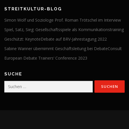
STREITKULTUR-BLOG
Simon Wolf und Soziologe Prof. Roman Trötschel im Interview
Spiel, Satz, Sieg: Gesellschaftsspiele als Kommunikationstraining
Geschützt: KeynoteDebate auf BRV-Jahrestagung 2022
Sabine Wanner übernimmt Geschäftsleitung bei DebateConsult
European Debate Trainers‘ Conference 2023
SUCHE
Suchen
nach: