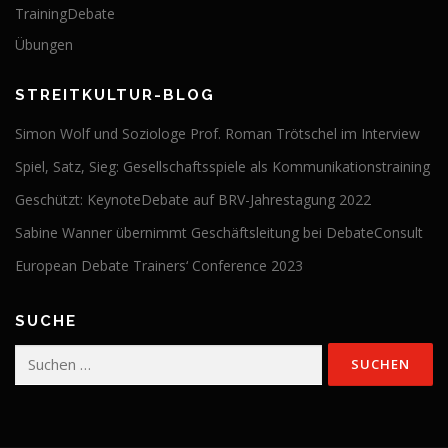
TrainingDebate
Übungen
STREITKULTUR-BLOG
Simon Wolf und Soziologe Prof. Roman Trötschel im Interview
Spiel, Satz, Sieg: Gesellschaftsspiele als Kommunikationstraining
Geschützt: KeynoteDebate auf BRV-Jahrestagung 2022
Sabine Wanner übernimmt Geschäftsleitung bei DebateConsult
European Debate Trainers‘ Conference 2023
SUCHE
Suchen
nach: