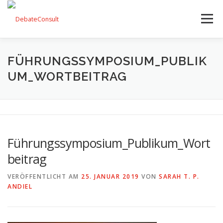
Zum
Inhalt
Menü
springen
UNSER ANGEBOT
STREITKULTUR-BLOG
FÜHRUNGSSYMPOSIUM_PUBLIK
UM_WORTBEITRAG
TEAM
KONTAKT
Führungssymposium_Publikum_Wort
beitrag
VERÖFFENTLICHT AM
25. JANUAR 2019
VON
SARAH T. P.
ANDIEL