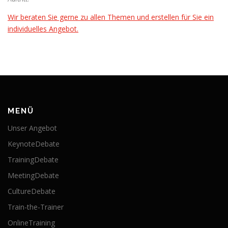
Wir beraten Sie gerne zu allen Themen und erstellen für Sie ein
individuelles Angebot.
MENÜ
Unser Angebot
KeynoteDebate
TrainingDebate
MeetingDebate
CultureDebate
Train-the-Trainer
OnlineTraining