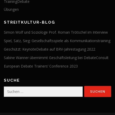
TrainingDebate
Übungen
STREITKULTUR-BLOG
Simon Wolf und Soziologe Prof. Roman Trötschel im Interview
Spiel, Satz, Sieg: Gesellschaftsspiele als Kommunikationstraining
Geschützt: KeynoteDebate auf BRV-Jahrestagung 2022
Sabine Wanner übernimmt Geschäftsleitung bei DebateConsult
European Debate Trainers‘ Conference 2023
SUCHE
Suchen
nach: