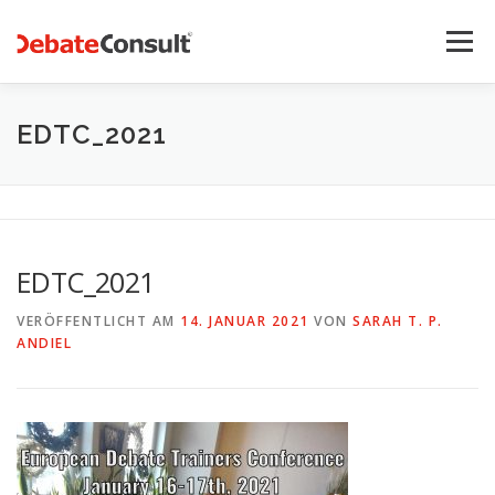
Zum
Inhalt
Menü
springen
UNSER ANGEBOT
STREITKULTUR-BLOG
EDTC_2021
TEAM
KONTAKT
EDTC_2021
VERÖFFENTLICHT AM
14. JANUAR 2021
VON
SARAH T. P.
ANDIEL