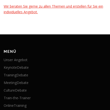
Wir beraten Sie gerne zu allen Themen und erstellen für Sie ein
individuelles Angebot.
MENÜ
Unser Angebot
KeynoteDebate
TrainingDebate
MeetingDebate
CultureDebate
Train-the-Trainer
OnlineTraining