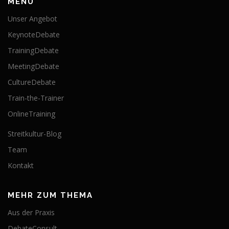
MENÜ
Unser Angebot
KeynoteDebate
TrainingDebate
MeetingDebate
CultureDebate
Train-the-Trainer
OnlineTraining
Streitkultur-Blog
Team
Kontakt
MEHR ZUM THEMA
Aus der Praxis
DebateConsult