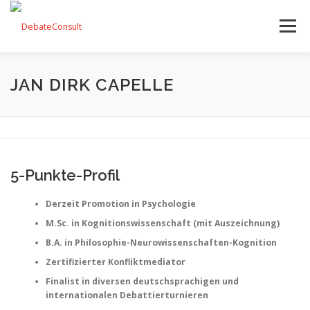
Zum
Inhalt
Menü
springen
UNSER ANGEBOT
STREITKULTUR-BLOG
JAN DIRK CAPELLE
TEAM
KONTAKT
5-Punkte-Profil
Derzeit Promotion in Psychologie
M.Sc. in Kognitionswissenschaft (mit Auszeichnung)
B.A. in Philosophie-Neurowissenschaften-Kognition
Zertifizierter Konfliktmediator
Finalist in diversen deutschsprachigen und
internationalen Debattierturnieren