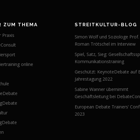
R ZUM THEMA
STREITKULTUR-BLOG
 Praxis
Simon Wolf und Soziologe Prof.
Roman Trötschel im Interview
Consult
Spiel, Satz, Sieg: Gesellschaftssp
iersport
Kommunikationstraining
ertraining online
Geschützt: KeynoteDebate auf 
Jahrestagung 2022
hule
Sabine Wanner übernimmt
teDebate
Geschäftsleitung bei DebateCon
ngDebate
European Debate Trainers‘ Con
ultur
2023
ngDebate
en