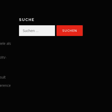
SUCHE
Suchen
nach:
iele als
BRV-
sult
ference