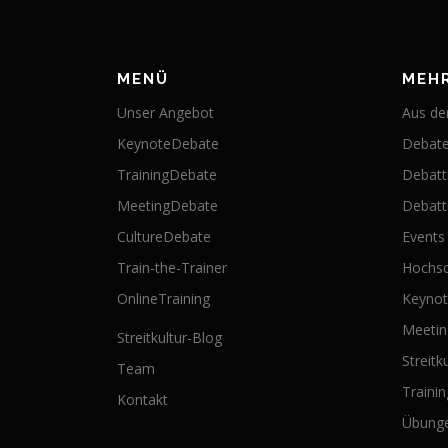
MENÜ
MEH
Unser Angebot
Aus der
KeynoteDebate
Debate
TrainingDebate
Debatt
MeetingDebate
Debatti
CultureDebate
Events
Train-the-Trainer
Hochsc
OnlineTraining
Keyno
Meeti
Streitkultur-Blog
Streitk
Team
Traini
Kontakt
Übung