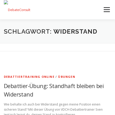
Zum
Inhalt
Menü
springen
UNSER ANGEBOT
STREITKULTUR-BLOG
SCHLAGWORT:
WIDERSTAND
TEAM
KONTAKT
DEBATTIERTRAINING ONLINE
/
ÜBUNGEN
Debattier-Übung: Standhaft bleiben bei
Widerstand
Wie behalte ich auch bei Widerstand gegen meine Position einen
sicheren Stand? Mit dieser Übung von VDCH-Debattiertrainer Sven
Jentzsch lernst du, deinen Stand zu kontrollieren.