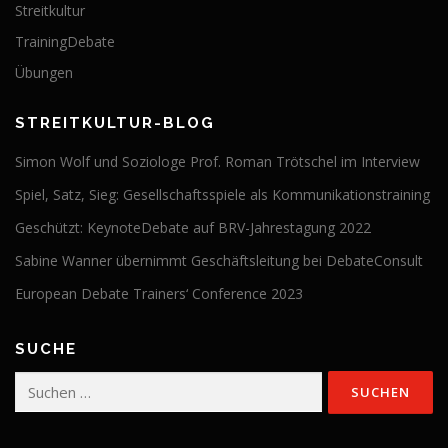
Streitkultur
TrainingDebate
Übungen
STREITKULTUR-BLOG
Simon Wolf und Soziologe Prof. Roman Trötschel im Interview
Spiel, Satz, Sieg: Gesellschaftsspiele als Kommunikationstraining
Geschützt: KeynoteDebate auf BRV-Jahrestagung 2022
Sabine Wanner übernimmt Geschäftsleitung bei DebateConsult
European Debate Trainers‘ Conference 2023
SUCHE
Suchen
nach: