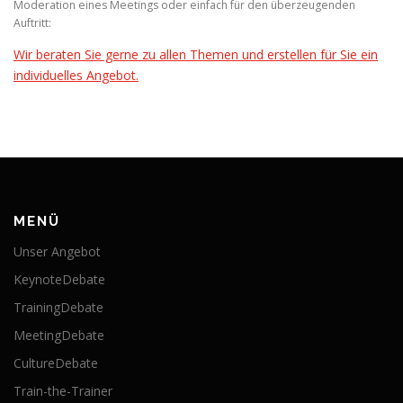
Moderation eines Meetings oder einfach für den überzeugenden
Auftritt:
Wir beraten Sie gerne zu allen Themen und erstellen für Sie ein
individuelles Angebot.
MENÜ
Unser Angebot
KeynoteDebate
TrainingDebate
MeetingDebate
CultureDebate
Train-the-Trainer