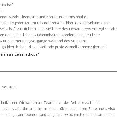
itschaft,
ie
rksamer Ausdrucksmuster und Kommunikationsinhalte.
inhalte jeder Art mittels der Persönlichkeit des Individuums zum
sellschaft zuzuführen. Die Methode des Debattierens ermöglicht als
n den eigentlichen Studieninhalten, sondern eine deutliche
ngs- und Vernetzungsvorgänge während des Studiums.
öglichkeit haben, diese Methode professionell kennenzulernen.“
tieren als Lehrmethode“
. Neustadt
echnik kann. Wir kamen als Team nach der Debatte zu tollen
etzbar. Und das alles in einer sehr überschaubaren Zeiteinheit. Also
n sie gut anmoderiert und angeleitet wird, ein tolles Instrument ist.