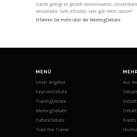
Damit gelingt es gezielt nennenswerte, umsetzbar
Verzettelns. Sehr effizient, sehr gut! Mehr davon!“
Erfahren Sie mehr über die MeetingDebate
MENÜ
MEH
Unser Angebot
Aus der
KeynoteDebate
Debate
TrainingDebate
Debatt
MeetingDebate
Debatti
CultureDebate
Events
Train-the-Trainer
Hochsc