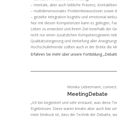
– mentale, aber auch leibliche Präsenz, Kontaktbere
– multidimensionales Problembewusstsein sowie d
– gezielte Integration kognitiv und emotional wi
Nur mit diesen Kompetenzen kann es gelingen, Fach
Leben zu erwecken und ihrem Ziel innerhalb der Ge
nicht nur einen zusätzlichen Kompetenzgewinn nebe
Qualitätssteigerung und Vertiefung aller Aneignu
Hochschullehrende sollten auch in der Breite die M
Erfahren Sie mehr über unsere Fortbildung „Debat
Monika Liebermann, connect
MeetingDebate
„Ich bin begeistert und sehr erstaunt, was diese T
Ergebnissen. Diese waren kreativ aber auch klar ums
mein Eindruck ist, dass die Technik der Debatte, wen