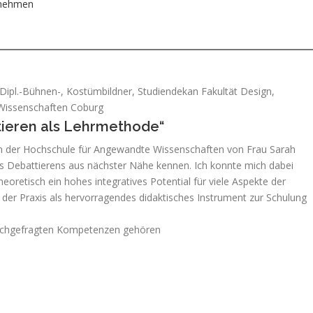
rnehmen
 Dipl.-Bühnen-, Kostümbildner, Studiendekan Fakultät Design,
Wissenschaften Coburg
tieren als Lehrmethode“
n der Hochschule für Angewandte Wissenschaften von Frau Sarah
es Debattierens aus nächster Nähe kennen. Ich konnte mich dabei
oretisch ein hohes integratives Potential für viele Aspekte der
n der Praxis als hervorragendes didaktisches Instrument zur Schulung
 nachgefragten Kompetenzen gehören