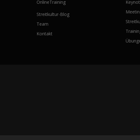
OnlineTraining
Keyno
Meeti
Streitkultur-Blog
Streitk
Team
Traini
Kontakt
Übung