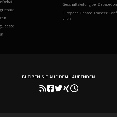
teDebate
Geschäftsleitung bei DebateCon
ngDebate
European Debate Trainers‘ Con
ultur
2023
ngDebate
en
BLEIBEN SIE AUF DEM LAUFENDEN