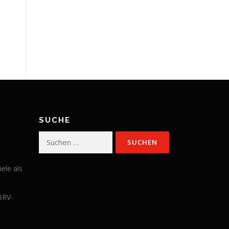
SUCHE
Suchen
nach:
iele als
BRV-