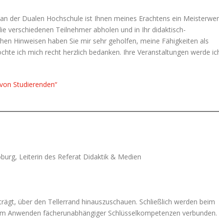
 an der Dualen Hochschule ist Ihnen meines Erachtens ein Meisterwe
die verschiedenen Teilnehmer abholen und in Ihr didaktisch-
chen Hinweisen haben Sie mir sehr geholfen, meine Fähigkeiten als
chte ich mich recht herzlich bedanken. Ihre Veranstaltungen werde ic
 von Studierenden“
burg, Leiterin des Referat Didaktik & Medien
trägt, über den Tellerrand hinauszuschauen. Schließlich werden beim
t dem Anwenden fächerunabhängiger Schlüsselkompetenzen verbunden.