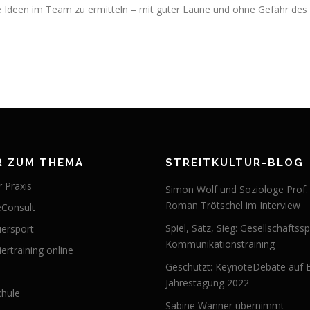
e Ideen im Team zu ermitteln – mit guter Laune und ohne Gefahr des
R ZUM THEMA
STREITKULTUR-BLOG
 Praxis
Simon Wolf und Soziologe Prof.
Roman Trötschel im Interview
Consult
Spiel, Satz, Sieg: Gesellschaftssp
iersport
Kommunikationstraining
ertraining online
Geschützt: KeynoteDebate auf 
Jahrestagung 2022
hule
Sabine Wanner übernimmt