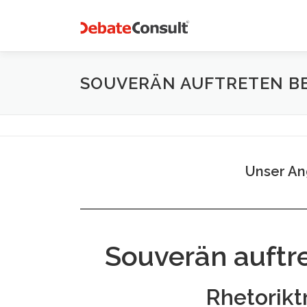
Zum
Inhalt
springen
SOUVERÄN AUFTRETEN B
Unser An
Souverän auftr
Rhetorikt