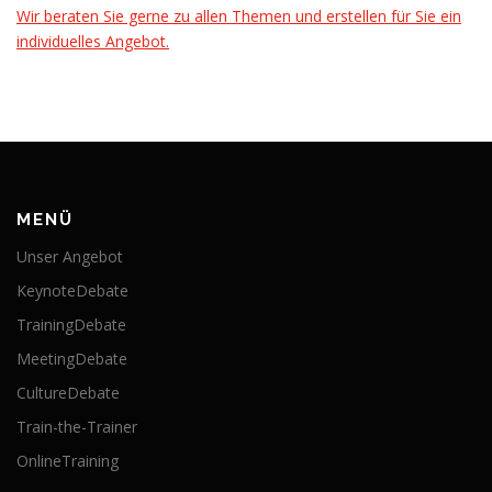
Wir beraten Sie gerne zu allen Themen und erstellen für Sie ein
individuelles Angebot.
MENÜ
Unser Angebot
KeynoteDebate
TrainingDebate
MeetingDebate
CultureDebate
Train-the-Trainer
OnlineTraining