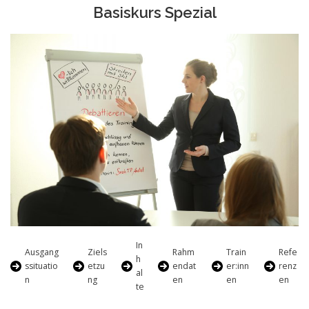
Basiskurs Spezial
In
Ausgang
Ziels
Rahm
Train
Refe
h
ssituatio
etzu
endat
er:inn
renz
al
n
ng
en
en
en
te