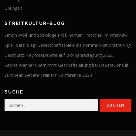
Übungen
STREITKULTUR-BLOG
Simon Wolf und Soziologe Prof. Roman Trötschel im Interview
Spiel, Satz, Sieg: Gesellschaftsspiele als Kommunikationstraining
Geschützt: KeynoteDebate auf BRV-Jahrestagung 2022
Sabine Wanner übernimmt Geschäftsleitung bei DebateConsult
European Debate Trainers‘ Conference 2023
SUCHE
Suchen
nach: