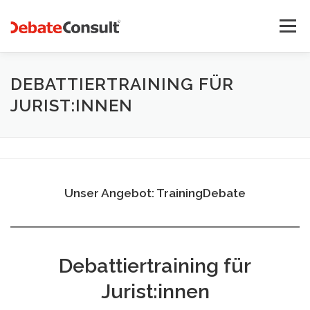
Zum
Inhalt
Menü
springen
UNSER ANGEBOT
STREITKULTUR-BLOG
DEBATTIERTRAINING FÜR
JURIST:INNEN
TEAM
KONTAKT
Unser Angebot: TrainingDebate
Debattiertraining für
Jurist:innen